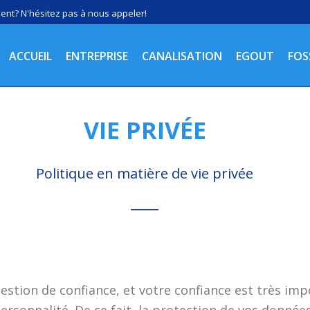
nt? N'hésitez pas à nous appeler!
ACCUEIL
ENTREPRISE
CANALISATION
EGOUT
FOS
VIE PRIVÉE
Politique en matière de vie privée
estion de confiance, et votre confiance est très im