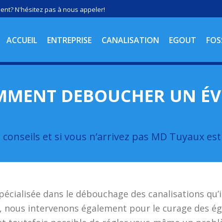
nt? N'hésitez pas à nous appeler!
ACCUEIL
ENTREPRISE
CANALISATION
EGOUT
FOS
MENT DEBOUCHER UN ÉV
conseils et si vous n’arrivez pas MD Tuyaux est 
écialisée dans le débouchage des canalisations qu’il
 nous intervenons également pour le curage des égo